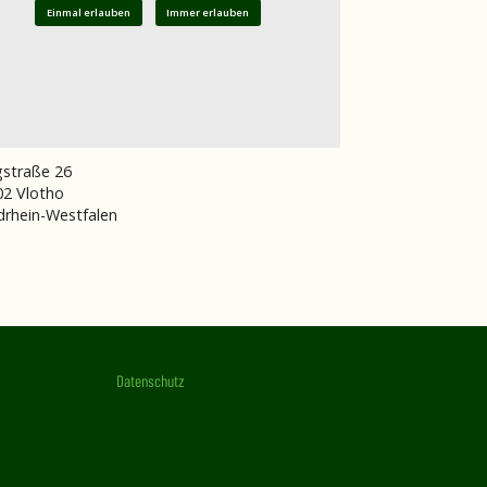
Einmal erlauben
Immer erlauben
gstraße 26
02
Vlotho
rhein-Westfalen
Datenschutz